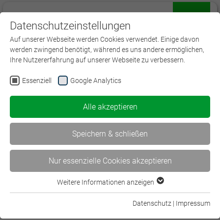
Datenschutzeinstellungen
Menü
Auf unserer Webseite werden Cookies verwendet. Einige davon
werden zwingend benötigt, während es uns andere ermöglichen,
Ihre Nutzererfahrung auf unserer Webseite zu verbessern.
Essenziell
Google Analytics
Master Studium
Alle akzeptieren
Derzeit haben wir hier kein regionales
Bildungsangebot.
Speichern & schließen
Nur essenzielle Cookies akzeptieren
Folgen Sie uns auf:
Weitere Informationen anzeigen
Essenziell
Essenzielle Cookies werden für grundlegende Funktionen der
Datenschutz
|
Impressum
Webseite benötigt. Dadurch ist gewährleistet, dass die