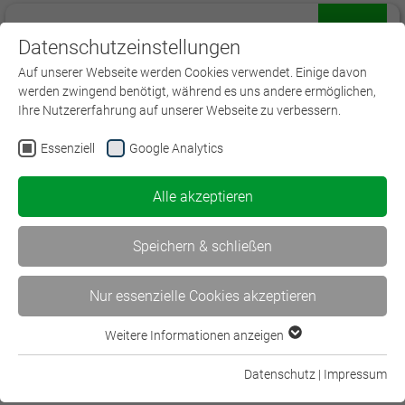
Datenschutzeinstellungen
Menü
Auf unserer Webseite werden Cookies verwendet. Einige davon
werden zwingend benötigt, während es uns andere ermöglichen,
Ihre Nutzererfahrung auf unserer Webseite zu verbessern.
Essenziell
Google Analytics
Spezialisten
Alle akzeptieren
Haftpflicht Underwriter (DVA)
Speichern & schließen
Branchenspezifische Haftungsmodelle im privaten und
gewerblichen Bereich
Nur essenzielle Cookies akzeptieren
23.04.2027 | Diverse Orte
V109
| Lehrgang | 3.200,00 € | Bildungszeit
148h
Weitere Informationen anzeigen
Essenziell
Mehr Information
Essenzielle Cookies werden für grundlegende Funktionen der
Datenschutz
|
Impressum
Webseite benötigt. Dadurch ist gewährleistet, dass die