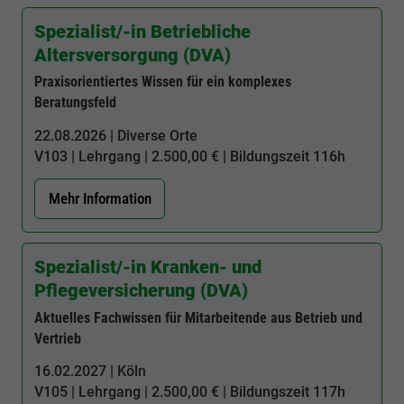
Webseite einwandfrei funktioniert.
Spezialist/-in Betriebliche
Cookie-Informationen anzeigen
Name
cookie_optin
Altersversorgung (DVA)
Praxisorientiertes Wissen für ein komplexes
Anbieter
BWV Nordhessen
Google Analytics
Beratungsfeld
Laufzeit
1 Jahr
Cookie-Informationen anzeigen
Name
_ga
22.08.2026 | Diverse Orte
V103
| Lehrgang | 2.500,00 € | Bildungszeit
116h
Dieses Cookie wird verwendet, um Ihre
Anbieter
Google Analytics
Zweck
Cookie-Einstellungen für diese Website zu
Mehr Information
speichern.
Laufzeit
2 Jahre
Registriert eine eindeutige ID, die verwendet
Spezialist/-in Kranken- und
Name
SgCookieOptin.lastPreferences
Zweck
wird, um statistische Daten dazu, wie der
Pflegeversicherung (DVA)
Besucher die Website nutzt, zu generieren.
Anbieter
BWV Nordhessen
Aktuelles Fachwissen für Mitarbeitende aus Betrieb und
Vertrieb
Laufzeit
1 Jahr
Name
_ga_#
16.02.2027 | Köln
Dieser Wert speichert Ihre Consent-
V105
| Lehrgang | 2.500,00 € | Bildungszeit
117h
Anbieter
Google Analytics