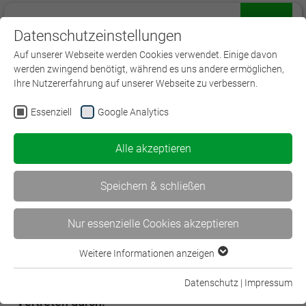
Datenschutzeinstellungen
Menü
Auf unserer Webseite werden Cookies verwendet. Einige davon
werden zwingend benötigt, während es uns andere ermöglichen,
Ihre Nutzererfahrung auf unserer Webseite zu verbessern.
Essenziell
Google Analytics
Impressum
Alle akzeptieren
Angaben gemäß § 5 DDG:
Speichern & schließen
Berufsbildungswerk der Deutschen
Versicherungswirtschaft in Nordhessen (BWV) e.
Nur essenzielle Cookies akzeptieren
V.
Kölnische Str. 42-46
Weitere Informationen anzeigen
Essenziell
34117 Kassel
Essenzielle Cookies werden für grundlegende Funktionen der
Datenschutz
|
Impressum
Webseite benötigt. Dadurch ist gewährleistet, dass die
Vertreten durch: