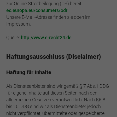
Einstellungen. Unter anderem eine zufällig
zur Online-Streitbeilegung (OS) bereit:
generierte ID, für die historische
Zweck
Laufzeit
2 Jahre
ec.europa.eu/consumers/odr
Speicherung Ihrer vorgenommen
Unsere E-Mail-Adresse finden sie oben im
Einstellungen, falls der Webseiten-Betreiber
Sammelt Daten dazu, wie oft ein Benutzer
Impressum.
dies eingestellt hat.
eine Website besucht hat, sowie Daten für
Zweck
den ersten und letzten Besuch. Von Google
Quelle:
http://www.e-recht24.de
Analytics verwendet.
Name
fe_typo3_user
Anbieter
BWV Nordhessen
Haftungsausschluss (Disclaimer)
Name
_gid
Laufzeit
Sitzungsende
Anbieter
Google Analytics
Haftung für Inhalte
Speicherung der Benutzer-ID bei
Zweck
Laufzeit
1 Tag
Anmeldung über den Webseiten-Login .
Als Diensteanbieter sind wir gemäß § 7 Abs.1 DDG
Registriert eine eindeutige ID, die verwendet
für eigene Inhalte auf diesen Seiten nach den
Zweck
wird, um statistische Daten dazu, wie der
allgemeinen Gesetzen verantwortlich. Nach §§ 8
Besucher die Website nutzt, zu generieren.
bis 10 DDG sind wir als Diensteanbieter jedoch
nicht verpflichtet, übermittelte oder gespeicherte