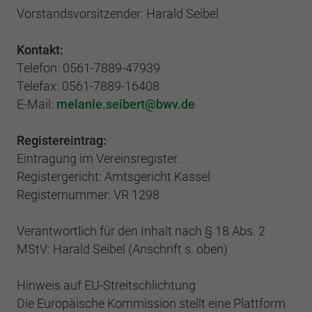
Webseite einwandfrei funktioniert.
Vorstandsvorsitzender: Harald Seibel
Cookie-Informationen anzeigen
Name
cookie_optin
Kontakt:
Anbieter
BWV Nordhessen
Telefon: 0561-7889-47939
Google Analytics
Telefax: 0561-7889-16408
Laufzeit
1 Jahr
Cookie-Informationen anzeigen
Name
_ga
E-Mail:
melanie.seibert
bwv.de
Dieses Cookie wird verwendet, um Ihre
Anbieter
Google Analytics
Registereintrag:
Zweck
Cookie-Einstellungen für diese Website zu
Eintragung im Vereinsregister.
speichern.
Laufzeit
2 Jahre
Registergericht: Amtsgericht Kassel
Registernummer: VR 1298
Registriert eine eindeutige ID, die verwendet
Name
SgCookieOptin.lastPreferences
Zweck
wird, um statistische Daten dazu, wie der
Besucher die Website nutzt, zu generieren.
Verantwortlich für den Inhalt nach § 18 Abs. 2
Anbieter
BWV Nordhessen
MStV: Harald Seibel (Anschrift s. oben)
Laufzeit
1 Jahr
Name
_ga_#
Hinweis auf EU-Streitschlichtung
Dieser Wert speichert Ihre Consent-
Die Europäische Kommission stellt eine Plattform
Anbieter
Google Analytics