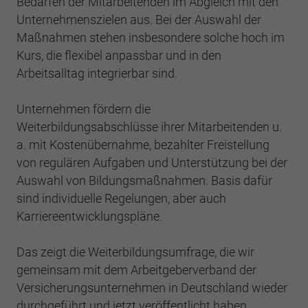
Bedarfen der Mitarbeitenden im Abgleich mit den
Einstellungen. Unter anderem eine zufällig
generierte ID, für die historische
Unternehmenszielen aus. Bei der Auswahl der
Zweck
Laufzeit
2 Jahre
Speicherung Ihrer vorgenommen
Maßnahmen stehen insbesondere solche hoch im
Einstellungen, falls der Webseiten-Betreiber
Kurs, die flexibel anpassbar und in den
Sammelt Daten dazu, wie oft ein Benutzer
dies eingestellt hat.
eine Website besucht hat, sowie Daten für
Arbeitsalltag integrierbar sind.
Zweck
den ersten und letzten Besuch. Von Google
Analytics verwendet.
Unternehmen fördern die
Name
fe_typo3_user
Weiterbildungsabschlüsse ihrer Mitarbeitenden u.
Anbieter
BWV Nordhessen
a. mit Kostenübernahme, bezahlter Freistellung
Name
_gid
von regulären Aufgaben und Unterstützung bei der
Laufzeit
Sitzungsende
Anbieter
Google Analytics
Auswahl von Bildungsmaßnahmen. Basis dafür
sind individuelle Regelungen, aber auch
Speicherung der Benutzer-ID bei
Zweck
Laufzeit
1 Tag
Karriereentwicklungspläne.
Anmeldung über den Webseiten-Login .
Registriert eine eindeutige ID, die verwendet
Das zeigt die Weiterbildungsumfrage, die wir
Zweck
wird, um statistische Daten dazu, wie der
gemeinsam mit dem Arbeitgeberverband der
Besucher die Website nutzt, zu generieren.
Versicherungsunternehmen in Deutschland wieder
durchgeführt und jetzt veröffentlicht haben.