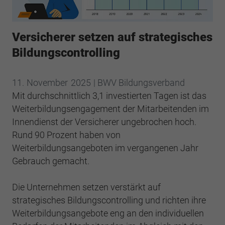
Webseite einwandfrei funktioniert.
Cookie-Informationen anzeigen
Name
cookie_optin
Versicherer setzen auf strategisches
Anbieter
BWV Nordhessen
Google Analytics
Bildungscontrolling
Laufzeit
1 Jahr
Cookie-Informationen anzeigen
Name
_ga
11.
November
2025
| BWV Bildungsverband
Dieses Cookie wird verwendet, um Ihre
Mit durchschnittlich 3,1 investierten Tagen ist das
Anbieter
Google Analytics
Zweck
Cookie-Einstellungen für diese Website zu
Weiterbildungsengagement der Mitarbeitenden im
speichern.
Laufzeit
2 Jahre
Innendienst der Versicherer ungebrochen hoch.
Rund 90 Prozent haben von
Registriert eine eindeutige ID, die verwendet
Weiterbildungsangeboten im vergangenen Jahr
Name
SgCookieOptin.lastPreferences
Zweck
wird, um statistische Daten dazu, wie der
Gebrauch gemacht.
Besucher die Website nutzt, zu generieren.
Anbieter
BWV Nordhessen
Die Unternehmen setzen verstärkt auf
Laufzeit
1 Jahr
Name
_ga_#
strategisches Bildungscontrolling und richten ihre
Weiterbildungsangebote eng an den individuellen
Dieser Wert speichert Ihre Consent-
Anbieter
Google Analytics