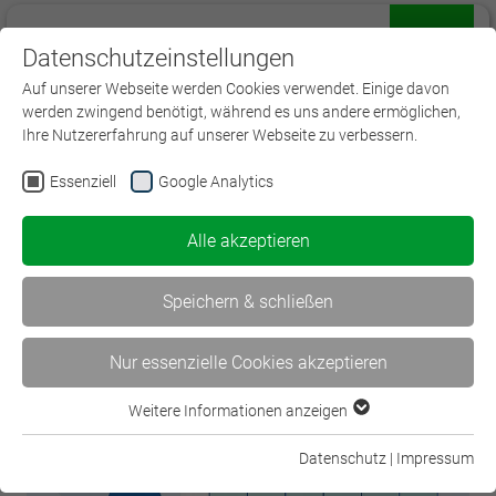
Datenschutzeinstellungen
Menü
Auf unserer Webseite werden Cookies verwendet. Einige davon
werden zwingend benötigt, während es uns andere ermöglichen,
Ihre Nutzererfahrung auf unserer Webseite zu verbessern.
Essenziell
Google Analytics
< WissenVersichert – Der…
Alle akzeptieren
WissenVersichert – Der… >
Speichern & schließen
Nur essenzielle Cookies akzeptieren
Weitere Informationen anzeigen
Essenziell
Essenzielle Cookies werden für grundlegende Funktionen der
Datenschutz
|
Impressum
Webseite benötigt. Dadurch ist gewährleistet, dass die